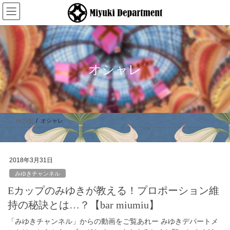
コ
ナ
ン
ビ
テ
ゲ
ン
ー
ツ
シ
に
ョ
オシャレ
移
ン
動
に
移
動
HOME
オシャレ
2018年3月31日
みゆきチャンネル
Eカップのみゆきが教える！プロポーション維
持の秘訣とは…？【bar miumiu】
「みゆきチャンネル」からの動画をご覧あれー みゆきデパートメ